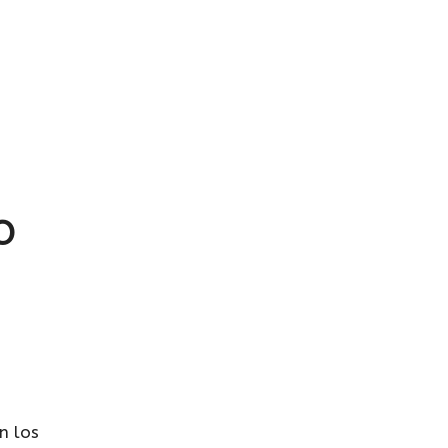
O
n los