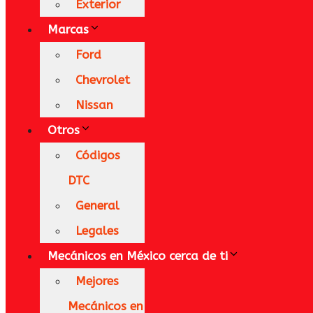
Exterior
Marcas
Ford
Chevrolet
Nissan
Otros
Códigos
DTC
General
Legales
Mecánicos en México​ cerca de ti
Mejores
Mecánicos en