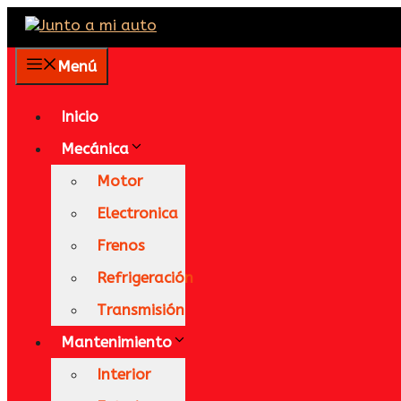
Saltar
al
contenido
Menú
Inicio
Mecánica
Motor
Electronica
Frenos
Refrigeración
Transmisión
Mantenimiento
Interior