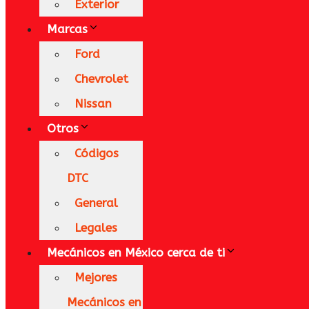
Exterior
Marcas
Ford
Chevrolet
Nissan
Otros
Códigos
DTC
General
Legales
Mecánicos en México​ cerca de ti
Mejores
Mecánicos en