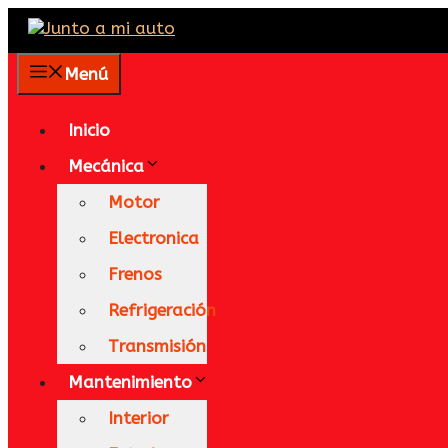
Saltar
al
contenido
Menú
Inicio
Mecánica
Motor
Electronica
Frenos
Refrigeración
Transmisión
Mantenimiento
Interior