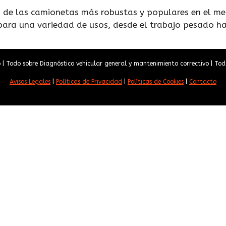
na de las camionetas más robustas y populares en el me
para una variedad de usos, desde el trabajo pesado has
| Todo sobre Diagnóstico vehicular general y mantenimiento correctivo | Tod
Avisos Legales
|
Políticas de Privacidad
|
Políticas de Cookies
|
Contacto