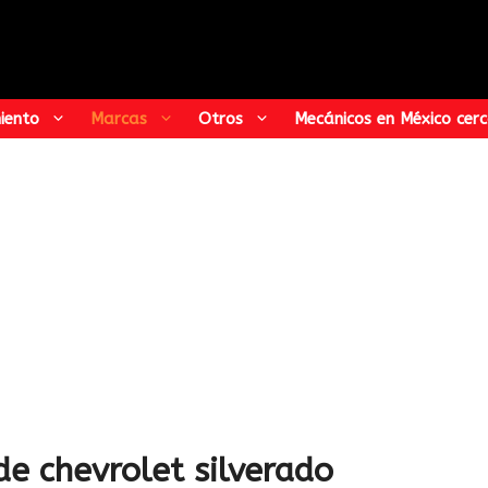
iento
Marcas
Otros
Mecánicos en México​ cerc
e chevrolet silverado