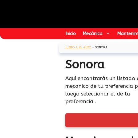
Saltar
al
contenido
Inicio
Mecánica
Mantenim
JUNTO A MI AUTO
-
SONORA
Sonora
Aquí encontrarás un listado
mecanico de tu preferencia p
luego seleccionar el de tu
preferencia .