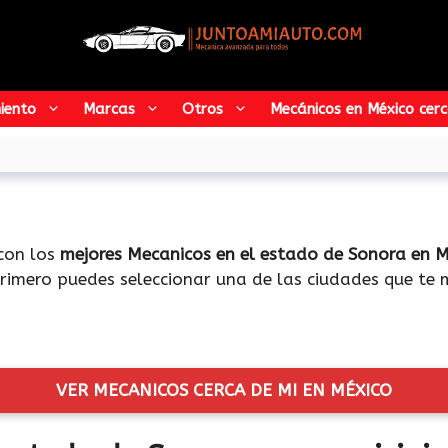
iento
Marcas
Otros
Mecánicos en México​ cerc
 con los
mejores Mecanicos en el estado de Sonora en M
rimero puedes seleccionar una de las ciudades que te 
VER MECANICOS CERCA DE MI EN MÉXICO