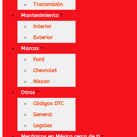
Transmisión
Mantenimiento
Interior
Exterior
Marcas
Ford
Chevrolet
Nissan
Otros
Códigos DTC
General
Legales
Mecánicos en México​ cerca de ti