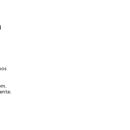
n
mos
pm.
ente.