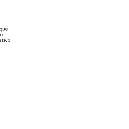
 que
no
ativa