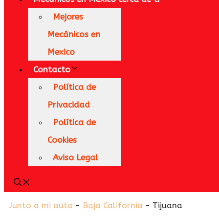
Mejores
Mecánicos en
Mexico
Contacto
Política de
Privacidad
Política de
Cookies
Aviso Legal
Junto a mi auto
-
Baja California
-
Tijuana