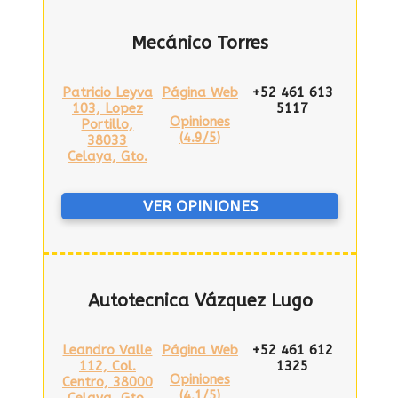
Mecánico Torres
Patricio Leyva
Página Web
+52 461 613
103, Lopez
5117
Opiniones
Portillo,
(
4.9/5
)
38033
Celaya, Gto.
VER OPINIONES
Autotecnica Vázquez Lugo
Leandro Valle
Página Web
+52 461 612
112, Col.
1325
Opiniones
Centro, 38000
(
4.1/5
)
Celaya, Gto.