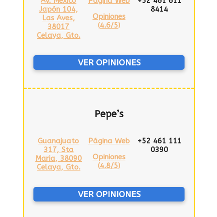
Av. México
Página Web
+52 461 611
Japón 104,
8414
Opiniones
Las Aves,
(
4.6/5
)
38017
Celaya, Gto.
VER OPINIONES
Pepe’s
Guanajuato
Página Web
+52 461 111
317, Sta
0390
Opiniones
Maria, 38090
(
4.8/5
)
Celaya, Gto.
VER OPINIONES