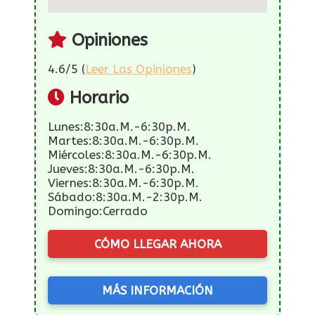
Opiniones
4.6/5 (
Leer Las Opiniones
)
Horario
Lunes:8:30a.m.-6:30p.m.
Martes:8:30a.m.-6:30p.m.
Miércoles:8:30a.m.-6:30p.m.
Jueves:8:30a.m.-6:30p.m.
Viernes:8:30a.m.-6:30p.m.
Sábado:8:30a.m.-2:30p.m.
Domingo:Cerrado
CÓMO LLEGAR AHORA
MÁS INFORMACIÓN