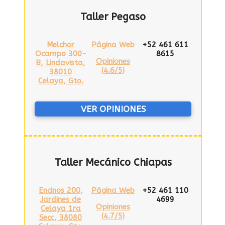
Taller Pegaso
Melchor
Página Web
+52 461 611
Ocampo 300-
8615
Opiniones
B, Lindavista,
(
4.6/5
)
38010
Celaya, Gto.
VER OPINIONES
Taller Mecánico Chiapas
Encinos 200,
Página Web
+52 461 110
Jardines de
4699
Opiniones
Celaya 1ra
(
4.7/5
)
Secc, 38080