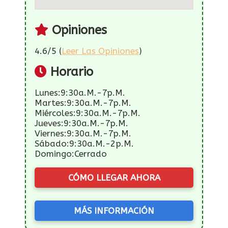
Opiniones
4.6/5 (
Leer Las Opiniones
)
Horario
Lunes:9:30a.m.-7p.m.
Martes:9:30a.m.-7p.m.
Miércoles:9:30a.m.-7p.m.
Jueves:9:30a.m.-7p.m.
Viernes:9:30a.m.-7p.m.
Sábado:9:30a.m.-2p.m.
Domingo:Cerrado
CÓMO LLEGAR AHORA
MÁS INFORMACIÓN