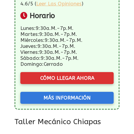
4.6/5 (
Leer Las Opiniones
)
Horario
Lunes:9:30a.m.-7p.m.
Martes:9:30a.m.-7p.m.
Miércoles:9:30a.m.-7p.m.
Jueves:9:30a.m.-7p.m.
Viernes:9:30a.m.-7p.m.
Sábado:9:30a.m.-7p.m.
Domingo:Cerrado
CÓMO LLEGAR AHORA
MÁS INFORMACIÓN
Taller Mecánico Chiapas