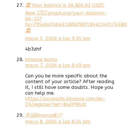
🏛️ Your balance is 36,804.63 USDT.
Next 💥💥 graph.org/your-balance-
04-15?
hs=79540a7ab431d892987c8441547c7458&
🏛️
mayo 5, 2026 a las 3:35 am
4b3zhf
binance konto
mayo 7, 2026 a las 8:49 am
Can you be more specific about the
content of your article? After reading
it, I still have some doubts. Hope you
can help me.
https://accounts.binance.com/en-
ZA/register?ref=B4EPR6J0
开设Binance账户
mayo 8, 2026 a las 8:34 pm