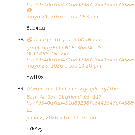
hs=79540a7ab431d892987c8441547c7458&
🏦
mayo 21, 2026 a las 7:53 am
3ub4au
🔇 Transfer to you. SIGN IN >>>
graph.org/BALANCE-36824-US-
DOLLARS-04-24?
hs=79540a7ab431d892987c8441547c7458&
mayo 25, 2026 a las 10:20 pm
hwi10x
💹 Free Sex. Chat me ⇢ graph.org/The-
Best-AI-Sex-Girlfriend-05-11?
hs=79540a7ab431d892987c8441547c7458&
💹
junio 2, 2026 a las 11:34 am
c7k8vy