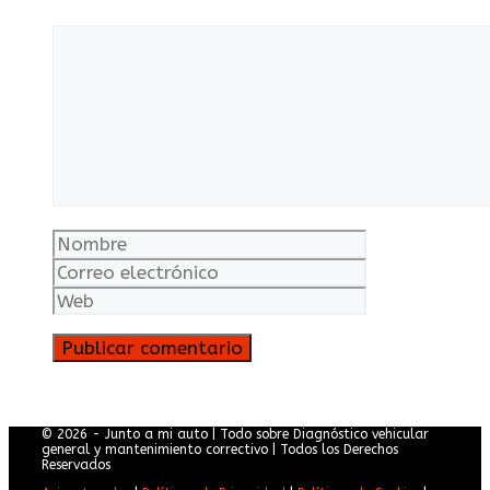
Comentario
Nombre
Correo
electrónico
Web
© 2026 - Junto a mi auto | Todo sobre Diagnóstico vehicular
general y mantenimiento correctivo | Todos los Derechos
Reservados