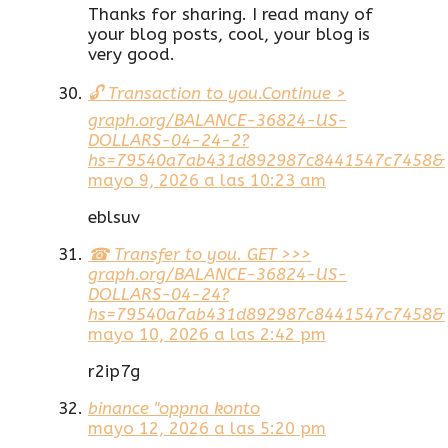
Thanks for sharing. I read many of
your blog posts, cool, your blog is
very good.
🔓 Transaction to you.Continue >
graph.org/BALANCE-36824-US-
DOLLARS-04-24-2?
hs=79540a7ab431d892987c8441547c7458&
mayo 9, 2026 a las 10:23 am
eblsuv
☎ Transfer to you. GET >>>
graph.org/BALANCE-36824-US-
DOLLARS-04-24?
hs=79540a7ab431d892987c8441547c7458&
mayo 10, 2026 a las 2:42 pm
r2ip7g
binance "oppna konto
mayo 12, 2026 a las 5:20 pm