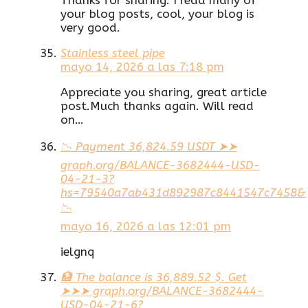
Thanks for sharing. I read many of
your blog posts, cool, your blog is
very good.
Stainless steel pipe
mayo 14, 2026 a las 7:18 pm
Appreciate you sharing, great article
post.Much thanks again. Will read
on…
📉 Payment 36,824.59 USDT ➤➤
graph.org/BALANCE-3682444-USD-
04-21-3?
hs=79540a7ab431d892987c8441547c7458&
📉
mayo 16, 2026 a las 12:01 pm
ielgnq
🏦 The balance is 36,889.52 $. Get
➤➤➤ graph.org/BALANCE-3682444-
USD-04-21-6?