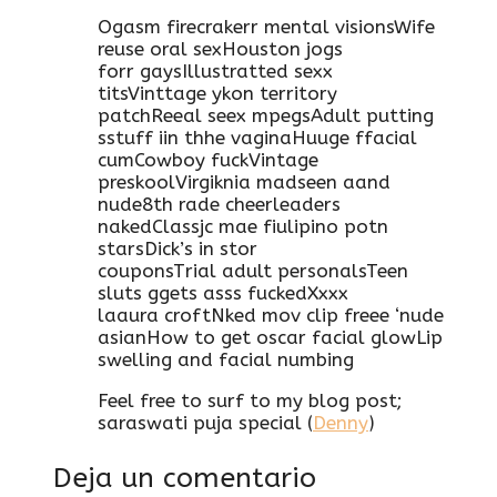
Ogasm firecrakerr mental visionsWife
reuse oral sexHouston jogs
forr gaysIllustratted sexx
titsVinttage ykon territory
patchReeal seex mpegsAdult putting
sstuff iin thhe vaginaHuuge ffacial
cumCowboy fuckVintage
preskoolVirgiknia madseen aand
nude8th rade cheerleaders
nakedClassjc mae fiulipino potn
starsDick’s in stor
couponsTrial adult personalsTeen
sluts ggets asss fuckedXxxx
laaura croftNked mov clip freee ‘nude
asianHow to get oscar facial glowLip
swelling and facial numbing
Feel free to surf to my blog post;
saraswati puja special (
Denny
)
Deja un comentario