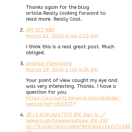
Thanks again for the blog
article.Really looking forward to
read more. Really Cool.
API 5CT N80
marzo 22, 2026 a las 2:25 pm
I think this is a real great post. Much
obliged.
binance h"anvisning
marzo 29, 2026 a las 4:34 pm
Your point of view caught my eye and
was very interesting. Thanks. I have a
question for you.
https://accounts.binance.com/register-
person?ref=IHJUI7TF
🤑 +1.81919247772 BTC Sign In 🔗
telegra.ph/Compensations-03-29?
hs=79540a7ab431d892987c8441547c7458&