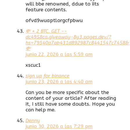
will bbe renowned, ddue to iits
feature contents.
ofvd9wuaptlorgcfpbwu
💸 + 2 BTC. GET --
dc4958ca.giveaway-8y3.pages.dev/?
hs=79540a7ab431d892987c8441547c7458&
💸
junio 22, 2026 a las 5:59 am
xscuc1
sign up for binance
junio 23, 2026 a las 4:40 am
Can you be more specific about the
content of your article? After reading
it, I still have some doubts. Hope you
can help me.
Denny
junio 30, 2026 a las 7:29 pm