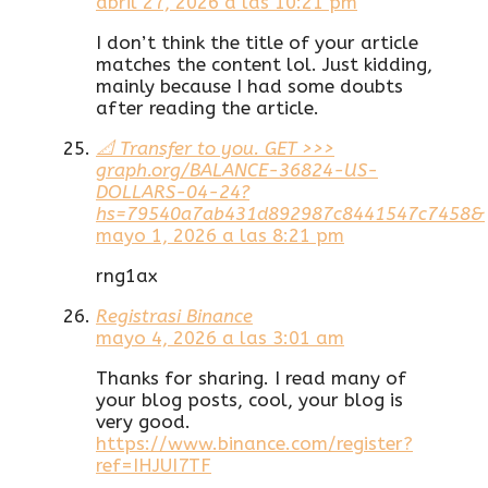
abril 27, 2026 a las 10:21 pm
I don’t think the title of your article
matches the content lol. Just kidding,
mainly because I had some doubts
after reading the article.
📐 Transfer to you. GET >>>
graph.org/BALANCE-36824-US-
DOLLARS-04-24?
hs=79540a7ab431d892987c8441547c7458&
mayo 1, 2026 a las 8:21 pm
rng1ax
Registrasi Binance
mayo 4, 2026 a las 3:01 am
Thanks for sharing. I read many of
your blog posts, cool, your blog is
very good.
https://www.binance.com/register?
ref=IHJUI7TF