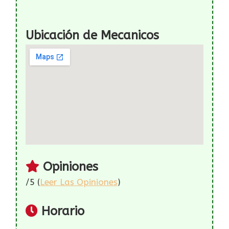
Ubicación de Mecanicos
Opiniones
/5 (
Leer Las Opiniones
)
Horario